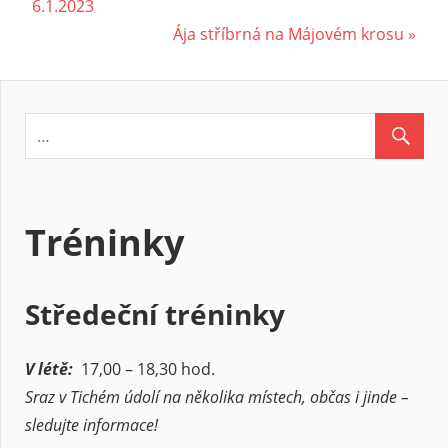
Post:
6.1.2023
pro
Next
Ája stříbrná na Májovém krosu
příspěvek
Post:
Tréninky
Středeční tréninky
V létě:
17,00 – 18,30 hod.
Sraz v Tichém údolí na několika místech, občas i jinde –
sledujte informace!