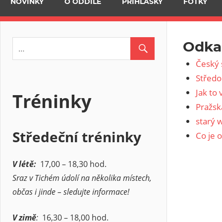
NOVINKY
O ODDÍLE
PŘIHLÁŠKY
FOTKY
Odka
Český 
Středo
Jak to 
Tréninky
Pražská
starý 
Středeční tréninky
Co je 
V létě:
17,00 – 18,30 hod.
Sraz v Tichém údolí na několika místech,
občas i jinde – sledujte informace!
V zimě
:
16,30 – 18,00 hod.