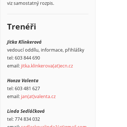
viz samostatný rozpis.
Trenéři
Jitka Klinkerová
vedoucí oddílu, informace, přihlášky
tel: 603 844 690
email:
jitka.klinkerova(at)ecn.cz
Honza Valenta
tel: 603 481 627
email:
jan
(at)
valenta.cz
Linda Sedláčková
tel: 774 834 032
email:
sedlackovalinda1(at)gmail.com