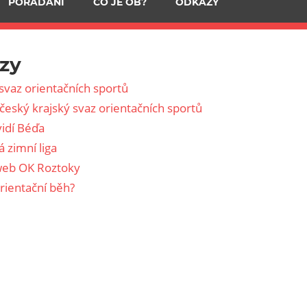
POŘÁDÁNÍ
CO JE OB?
ODKAZY
zy
svaz orientačních sportů
český krajský svaz orientačních sportů
vidí Béďa
 zimní liga
web OK Roztoky
orientační běh?