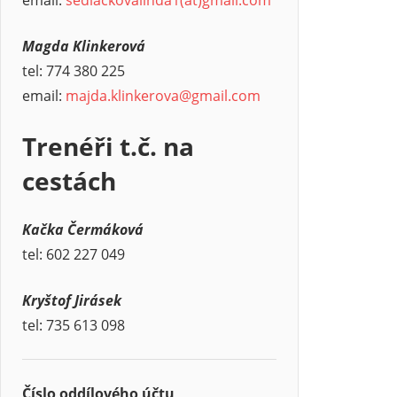
Magda Klinkerová
tel: 774 380 225
email:
majda.klinkerova@gmail.com
Trenéři t.č. na
cestách
Kačka Čermáková
tel: 602 227 049
Kryštof Jirásek
tel: 735 613 098
Číslo oddílového účtu