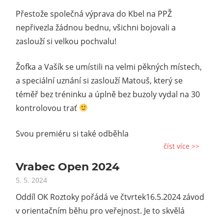
Přestože společná výprava do Kbel na PPŽ
nepřivezla žádnou bednu, všichni bojovali a
zaslouží si velkou pochvalu!
Žofka a Vašík se umístili na velmi pěkných místech,
a speciální uznání si zaslouží Matouš, který se
téměř bez tréninku a úplně bez buzoly vydal na 30
kontrolovou trať
Svou premiéru si také odběhla
číst více >>
Vrabec Open 2024
5. 5. 2024
Oddíl OK Roztoky pořádá ve čtvrtek16.5.2024 závod
v orientačním běhu pro veřejnost. Je to skvělá