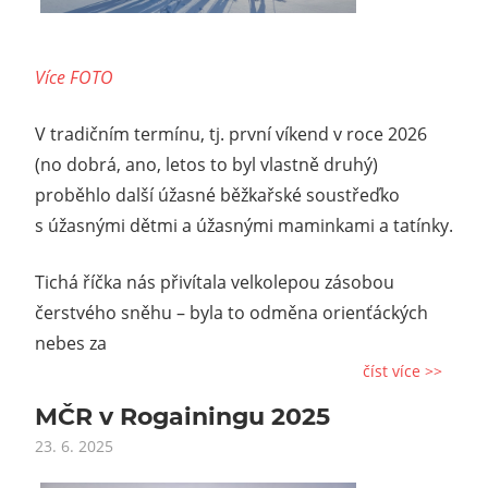
Více FOTO
V tradičním termínu, tj. první víkend v roce 2026
(no dobrá, ano, letos to byl vlastně druhý)
proběhlo další úžasné běžkařské soustřeďko
s úžasnými dětmi a úžasnými maminkami a tatínky.
Tichá říčka nás přivítala velkolepou zásobou
čerstvého sněhu – byla to odměna orienťáckých
nebes za
číst více >>
MČR v Rogainingu 2025
23. 6. 2025