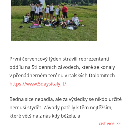
První červencový týden strávili reprezentanti
oddílu na 5ti denních závodech, které se konaly
v přenádherném terénu v italských Dolomitech –
https://www.5daysitaly.it/
Bedna sice nepadla, ale za výsledky se nikdo určitě
nemusí stydět. Závody patřily k těm nejtěžším,
které většina z nás kdy běžela, a
číst více >>