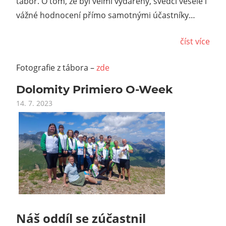
tábor. O tom, že byl velmi vydařený, svědčí veselé i
vážné hodnocení přímo samotnými účastníky…
číst více
Fotografie z tábora –
zde
Dolomity Primiero O-Week
14. 7. 2023
Náš oddíl se zúčastnil