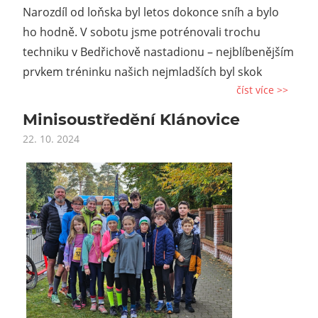
Narozdíl od loňska byl letos dokonce sníh a bylo
ho hodně. V sobotu jsme potrénovali trochu
techniku v Bedřichově nastadionu – nejblíbenějším
prvkem tréninku našich nejmladších byl skok
číst více >>
Minisoustředění Klánovice
22. 10. 2024