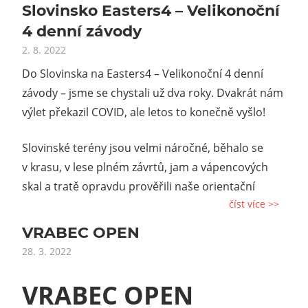
Slovinsko Easters4 – Velikonoční
4 denní závody
2. 8. 2022
Do Slovinska na Easters4 – Velikonoční 4 denní
závody – jsme se chystali už dva roky. Dvakrát nám
výlet překazil COVID, ale letos to konečně vyšlo!
Slovinské terény jsou velmi náročné, běhalo se
v krasu, v lese plném závrtů, jam a vápencových
skal a tratě opravdu prověřili naše orientační
číst více >>
VRABEC OPEN
28. 3. 2022
VRABEC OPEN