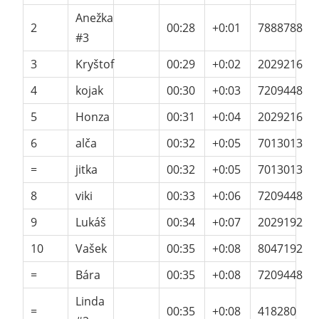
Anežka
2
00:28
+0:01
7888788
#3
3
Kryštof
00:29
+0:02
2029216
4
kojak
00:30
+0:03
7209448
5
Honza
00:31
+0:04
2029216
6
alča
00:32
+0:05
7013013
=
jitka
00:32
+0:05
7013013
8
viki
00:33
+0:06
7209448
9
Lukáš
00:34
+0:07
2029192
10
Vašek
00:35
+0:08
8047192
=
Bára
00:35
+0:08
7209448
Linda
=
00:35
+0:08
418280