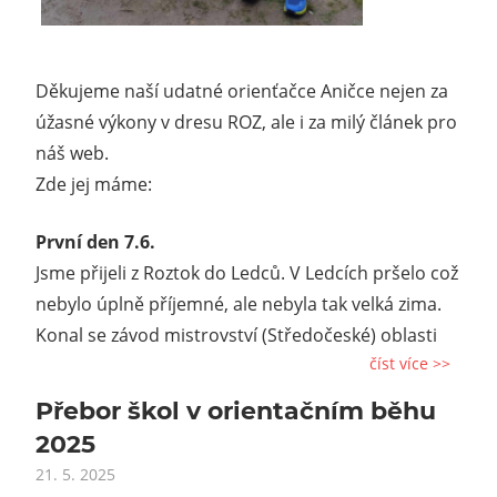
Děkujeme naší udatné orienťačce Aničce nejen za
úžasné výkony v dresu ROZ, ale i za milý článek pro
náš web.
Zde jej máme:
První den 7.6.
Jsme přijeli z Roztok do Ledců. V Ledcích pršelo což
nebylo úplně příjemné, ale nebyla tak velká zima.
Konal se závod mistrovství (Středočeské) oblasti
číst více >>
Přebor škol v orientačním běhu
2025
21. 5. 2025