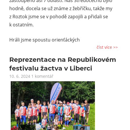
zastoupeno asi 7 oblastí. Nás Středočechů bylo
hodně, docela se už známe z žebříčku, takže my
z Roztok jsme se v pohodě zapojili a přidali se
k ostatním.
Hráli jsme spoustu orienťáckých
číst více >>
Reprezentace na Republikovém
festivalu žactva v Liberci
10. 6. 2024
1 komentář