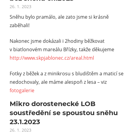
26. 1. 2023
Sněhu bylo pramálo, ale zato jsme si krásně
zaběhali!
Nakonec jsme dokázali i 2hodiny běžkovat
v biatlonovém mareálu Břízky, takže děkujeme
http://www.skpjablonec.cz/areal.html
Fotky z běžek a z minikrosu s bludištěm a maticí se
nedochovaly, ale máme alespoň z lesa – viz
fotogalerie
Mikro dorostenecké LOB
soustředění se spoustou sněhu
23.1.2023
26. 1. 2023