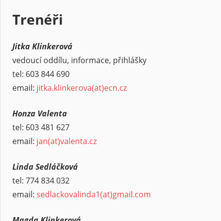
Trenéři
Jitka Klinkerová
vedoucí oddílu, informace, přihlášky
tel: 603 844 690
email:
jitka.klinkerova(at)ecn.cz
Honza Valenta
tel: 603 481 627
email:
jan
(at)
valenta.cz
Linda Sedláčková
tel: 774 834 032
email:
sedlackovalinda1(at)gmail.com
Magda Klinkerová