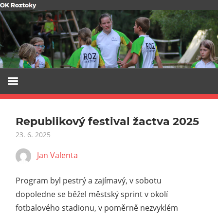
Skip
to
content
Republikový festival žactva 2025
23. 6. 2025
Jan Valenta
Program byl pestrý a zajímavý, v sobotu
dopoledne se běžel městský sprint v okolí
fotbalového stadionu, v poměrně nezvyklém