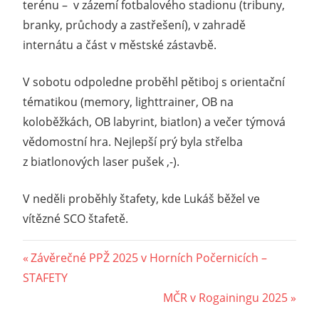
terénu – v zázemí fotbalového stadionu (tribuny,
branky, průchody a zastřešení), v zahradě
internátu a část v městské zástavbě.
V sobotu odpoledne proběhl pětiboj s orientační
tématikou (memory, lighttrainer, OB na
koloběžkách, OB labyrint, biatlon) a večer týmová
vědomostní hra. Nejlepší prý byla střelba
z biatlonových laser pušek ,-).
V neděli proběhly štafety, kde Lukáš běžel ve
vítězné SCO štafetě.
Navigace
Previous
Závěrečné PPŽ 2025 v Horních Počernicích –
Post:
STAFETY
pro
Next
MČR v Rogainingu 2025
příspěvek
Post: