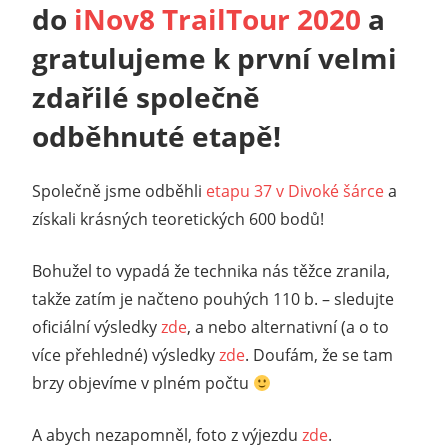
do
iNov8 TrailTour 2020
a
gratulujeme k první velmi
zdařilé společně
odběhnuté etapě!
Společně jsme odběhli
etapu 37 v Divoké šárce
a
získali krásných teoretických 600 bodů!
Bohužel to vypadá že technika nás těžce zranila,
takže zatím je načteno pouhých 110 b. – sledujte
oficiální výsledky
zde
, a nebo alternativní (a o to
více přehledné) výsledky
zde
. Doufám, že se tam
brzy objevíme v plném počtu
A abych nezapomněl, foto z výjezdu
zde
.