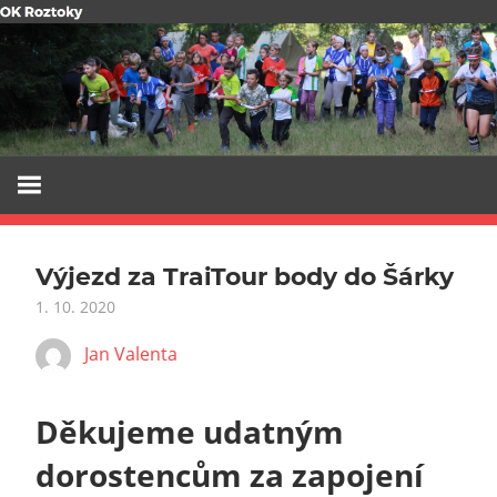
Skip
to
content
Výjezd za TraiTour body do Šárky
1. 10. 2020
Jan Valenta
Děkujeme udatným
dorostencům za zapojení