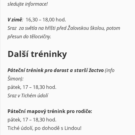
sledujte informace!
V zimě
:
16,30 – 18,00 hod.
Sraz za světla na hříšti před Žalovskou školou, potom
přesun do tělocvičny.
Další tréninky
Páteční trénink pro dorost a starší žactvo
(info
Šimon):
pátek, 17 – 18,30 hod.
Sraz v Tichém údolí
Páteční mapový trénink pro rodiče:
pátek, 17 – 18,30 hod.
Tiché údolí, po dohodě s Lindou!