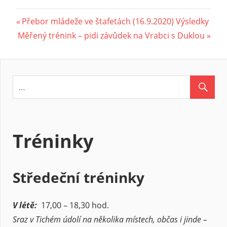
Navigace
Previous
Přebor mládeže ve štafetách (16.9.2020) Výsledky
Next
Post:
Měřený trénink – pidi závůdek na Vrabci s Duklou
pro
Post:
příspěvek
Tréninky
Středeční tréninky
V létě:
17,00 – 18,30 hod.
Sraz v Tichém údolí na několika místech, občas i jinde –