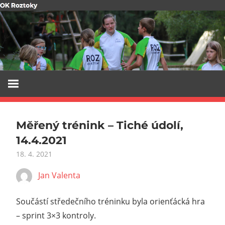
Skip
to
content
Měřený trénink – Tiché údolí,
14.4.2021
18. 4. 2021
Jan Valenta
Součástí středečního tréninku byla orienťácká hra
– sprint 3×3 kontroly.