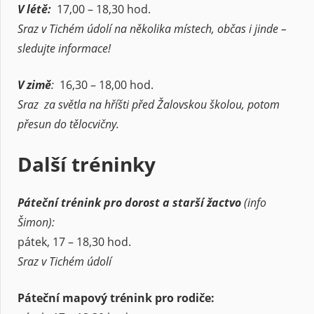
V létě:
17,00 – 18,30 hod.
Sraz v Tichém údolí na několika místech, občas i jinde –
sledujte informace!
V zimě
:
16,30 – 18,00 hod.
Sraz za světla na hříšti před Žalovskou školou, potom
přesun do tělocvičny.
Další tréninky
Páteční trénink pro dorost a starší žactvo
(info
Šimon):
pátek, 17 – 18,30 hod.
Sraz v Tichém údolí
Páteční mapový trénink pro rodiče: