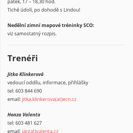
pátek, 17 – 18,30 hod.
Tiché údolí, po dohodě s Lindou!
Nedělní zimní mapové tréninky SCO:
viz samostatný rozpis.
Trenéři
Jitka Klinkerová
vedoucí oddílu, informace, přihlášky
tel: 603 844 690
email:
jitka.klinkerova(at)ecn.cz
Honza Valenta
tel: 603 481 627
email:
jan
(at)
valenta.cz