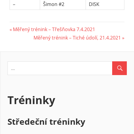
–
Šimon #2
DISK
Navigace
Previous
Měřený trénink – Třešňovka 7.4.2021
Post:
Next
Měřený trénink – Tiché údolí, 21.4.2021
pro
Post:
příspěvek
Tréninky
Středeční tréninky