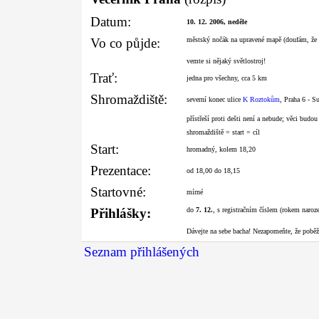
Datum:
10. 12. 2006, neděle
Vo co půjde:
městský nočák na upravené mapě (doufám, že 
vemte si nějaký světlostroj!
Trať:
jedna pro všechny, cca 5 km
Shromaždiště:
severní konec ulice
K Roztokům
, Praha 6 - S
přístřeší proti dešti není a nebude; věci bud
shromaždiště = start = cíl
Start:
hromadný, kolem 18,20
Prezentace:
od 18,00 do 18,15
Startovné:
mírné
Přihlášky:
do
7. 12.
, s registračním číslem (rokem naro
Dávejte na sebe bacha! Nezapomeňte, že poběží
Seznam přihlášených