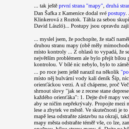
... tak ještě
první strana "mapy"
,
druhá str
Dan Šafka z Kamenice dodal své
postupy
.
Klinkerová z Roztok. Táhla za sebou skupi
David László)... Postupy jsou opravdu zaj
... myslel jsem, že pochopíte, že stačí nam
druhou stranu mapy (obě měly mimochodem s
místo kontroly ... Z ohlasů to vypadá, že se t
největším problémem ale bylo přejít bílou 
kontrolou. V bílé nic nebylo, bylo to záměr
... po roce jsem ještě narazil na několik
"po
místo něj bulvární vody kalí deník Šíp, ni
orienťáckou verzi. A už chápeme, proč Več
shrnout slovy "jak se z recese stane depres
každého orienťáka": 1. Dejte dvě mapy ved
aby se ničím nepřekrývaly. Propojte mezi n
lese a zbytek ve městě. Ve skutečnosti je t
mapě lesa odstraňte zástavbu na okraji, takž
mapy města odstraňte téměř vše, co lze, za
opačnou, bílou stranu mapy. 6. Dejte na bíl