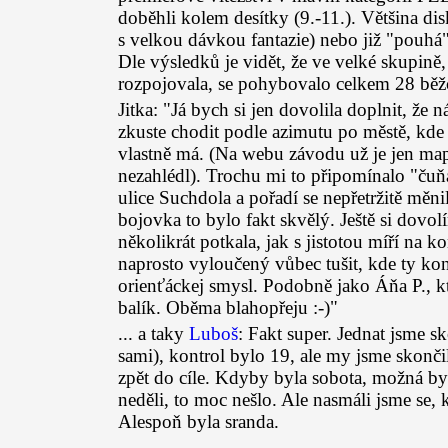
doběhli kolem desítky (9.-11.). Většina disk
s velkou dávkou fantazie) nebo již "pouhá" 
Dle výsledků je vidět, že ve velké skupině,
rozpojovala, se pohybovalo celkem 28 běžců
Jitka: "Já bych si jen dovolila doplnit, že
zkuste chodit podle azimutu po městě, kde j
vlastně má. (Na webu závodu už je jen map
nezahlédl). Trochu mi to připomínalo "čuň
ulice Suchdola a pořadí se nepřetržitě měni
bojovka to bylo fakt skvělý. Ještě si dovol
několikrát potkala, jak s jistotou míří na 
naprosto vyloučený vůbec tušit, kde ty kon
orienťáckej smysl. Podobně jako Áňa P., kte
balík. Oběma blahopřeju :-)"
... a taky
Luboš
: Fakt super. Jednat jsme s
sami), kontrol bylo 19, ale my jsme skončili
zpět do cíle. Kdyby byla sobota, možná byc
neděli, to moc nešlo. Ale nasmáli jsme se, 
Alespoň byla sranda.