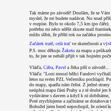
Tak máme po závodě! Doufám, že se Vám to
myslel, že mi budete nadávat. No snad pří
v rozpise. Bylo to okolo 7,5 km (po čáře)
potřebu mi něco sdělit zkuste mail franti
můžu slíbit, že příští rok na začátku prosi
Začátek tratě
,
celá trať
ve skutečnosti a
výs
P.S. moc děkuju
Žaketu
za mapu a průkazk
to, že jste se nebáli přijít v tak hojném počt
Vláďa,
Cába
,
Pavel
a Jitka píší o závodě...
Vláďa: "Loni mnozí běžci Fandovi vyčítali
letos na svém PZL Večerníku pochlapil. Po
do mapy, spadla nám čelist. Z jedné stran
neúplná mapa části Prahy a z té druhé jen b
vydáváme s davem a když k ní dobíháme, ř
Poté zrychlujeme a začínáme se dotahovat n
Bohužel jsem hned nepochopil, že orienťác