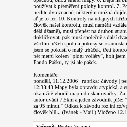
používat k přeměření polohy kontrol. 7. Po
nechte dvojznačné, některým možná dojde, 
ať je to fér. 10. Kontroly na údajných kři
člověk našel kontrolu, musí naměřit vzdále
dělá úžasně), musí přenést na druhou stra
dokličkovat, pak musí společně s další dva
všichni běželi spolu a pokusy se osamostat
jsem se pokusil o malý trháček, třetí kont
pět metrů kolem "plotu voliéry", holt jsem 
Fando Pašku, ty jsi ale pašek.
Komentáře:
pondělí, 11.12.2006 | rubrika: Závody | 
12:38:43 Mapy byla opravdu atypická, a em
okamžitě vhodil mapu do skartovačky. Za po
autor uvádí 7,5km a jeden závodník píše: "
za 95 minut." Odkaz k závodu roz.ini.cz/vp0
člověk blil... (Ivánek - Mail ) Vloženo 12
Večerník Praha
(rozpis)