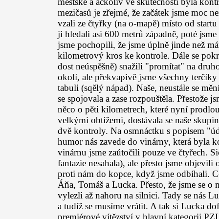
městské a ačkoliv ve skutečnosti byla kontr
mezičasů je zřejmé, že začátek jsme moc n
vzali ze čtyřky (na o-mapě) místo od startu
ji hledali asi 600 metrů západně, poté jsme
jsme pochopili, že jsme úplně jinde než má
kilometrový kros ke kontrole. Dále se pokr
dost neúspěšně) snažili "promítat" na druho
okolí, ale překvapivě jsme všechny terčík
tabuli (sqělý nápad). Naše, neustále se měn
se spojovala a zase rozpouštěla. Přestože j
něco o pěti kilometrech, které nyní prodlouž
velkými obtížemi, dostávala se naše skupin
dvě kontroly. Na osmnáctku s popisem "úd
humor nás zavede do vinárny, která byla k
vinárnu jsme zaútočili pouze ve čtyřech. Si
fantazie nesahala), ale přesto jsme objevili
proti nám do kopce, když jsme odbíhali. Ce
Áňa, Tomáš a Lucka. Přesto, že jsme se o n
vylezli až nahoru na silnici. Tady se nás Luck
a tudíž se musíme vrátit. A tak si Lucka dof
premiérové vítězství v hlavní kategorii PZ