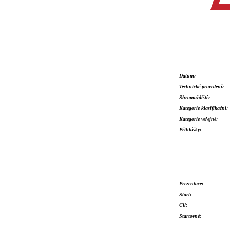
Datum:
Technické provedení:
Shromaždiště:
Kategorie klasifikační:
Kategorie veřejné:
Přihlášky:
Prezentace:
Start:
Cíl:
Startovné: